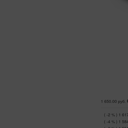
1 650.00 руб.
( -2 % )
1 61
( -4 % )
1 58