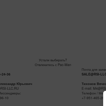
Устали выбирать?
Отвлекитесь с Pac-Man
Почта для заяв
8-24-36
SALE@RSI-LL
лександр Юрьевич
Тихонов Вяче
@RSI-LLC.RU
E-mail: M4@RS
Мессенджеры:
Телефон / Мес
96-10
+7-951-465-28-