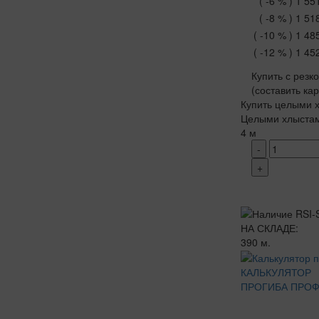
( -6 % )
1 55
( -8 % )
1 51
( -10 % )
1 48
( -12 % )
1 45
Купить с резк
(составить ка
Купить целыми х
Целыми хлыста
4 м
-
+
НА СКЛАДЕ:
390 м.
КАЛЬКУЛЯТОР
ПРОГИБА ПРО