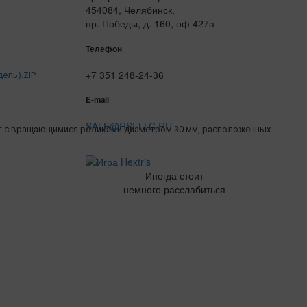
454084, Челябинск,
пр. Победы, д. 160, оф 427а
Телефон
+7 351 248-24-36
ель).ZIP
E-mail
SALE@RSI-LLC.RU
нт с вращающимися роликами диаметром 30 мм, расположенных
Иногда стоит
немного расслабиться