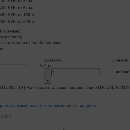
1.00 РУБ.
от 32 м.
8.00 РУБ.
от 64 м.
5.00 РУБ.
от 160 м.
2.00 РУБ.
от 320 м.
ой в размер
рту распила)
лыстами или с резкой пополам:
ми
добавить
С резкой
2+2 м
добави
-
+
ФИЛЕЙ