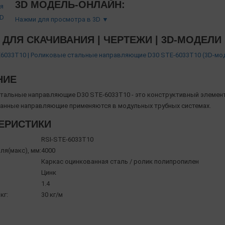
3D МОДЕЛЬ-ОНЛАЙН:
Нажми для просмотра в 3D ▼
ДЛЯ СКАЧИВАНИЯ | ЧЕРТЕЖИ | 3D-МОДЕЛИ
6033T10 | Роликовые стальные направляющие D30 STE-6033T10 (3D-мод
НИЕ
тальные направляющие D30 STE-6033T10 - это конструктивный элеме
Данные направляющие применяются в модульных трубных системах.
ЕРИСТИКИ
RSI-STE-6033T10
ля(макс), мм:
4000
Каркас оцинкованная сталь / ролик полипропилен
Цинк
1.4
кг:
30 кг/м