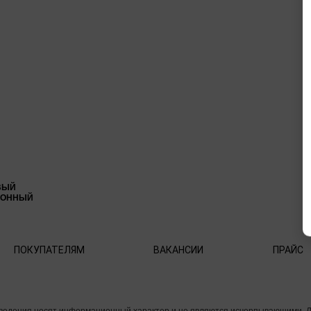
ВЫЙ
ИОННЫЙ
ПОКУПАТЕЛЯМ
ВАКАНСИИ
ПРАЙС
 сведения носят информационный характер и не являются исчерпывающими. 