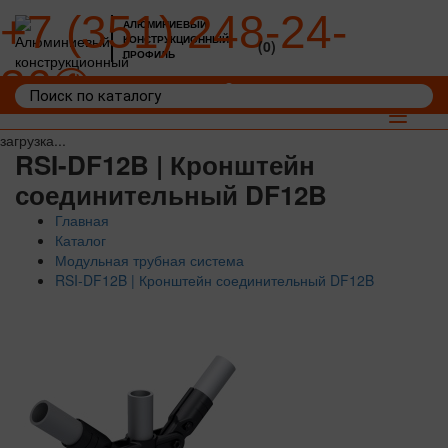
+7 (351) 248-24-
АЛЮМИНИЕВЫЙ
КОНСТРУКЦИОННЫЙ
(0)
ПРОФИЛЬ
36
Войти
Корзина: 0
Toggle
navigat
загрузка...
RSI-DF12B | Кронштейн
соединительный DF12B
Главная
Каталог
Модульная трубная система
RSI-DF12B | Кронштейн соединительный DF12B