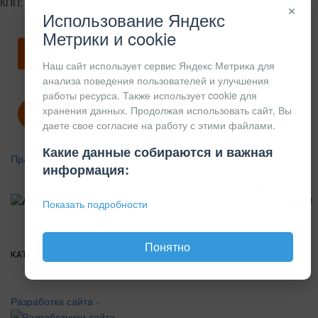
КПП: 744701001
×
Использование Яндекс
Метрики и cookie
Скачать карточку предприятия
Наш сайт использует сервис Яндекс Метрика для
анализа поведения пользователей и улучшения
работы ресурса. Также использует cookie для
хранения данных. Продолжая использовать сайт, Вы
Политика конфиденциальности
даете свое согласие на работу с этими файлами.
Какие данные собираются и важная
Правила возврата
информация:
АЛЮМИНИЕВЫЙ
КОНСТРУКЦИОННЫЙ
Показать подробности
ПРОФИЛЬ
Понятно
КАТАЛОГ
О
ПОКУПАТЕЛЯМ
ВАКАНСИИ
ПРАЙС
НОВОСТИ
КОНТАКТЫ
КОМПАНИИ
Разработка сайта -