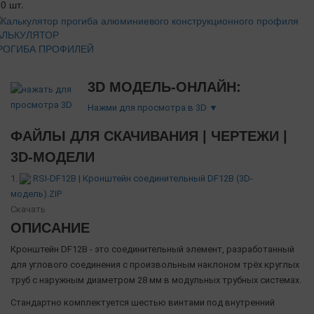
0 шт.
АЛЬКУЛЯТОР
РОГИБА ПРОФИЛЕЙ
3D МОДЕЛЬ-ОНЛАЙН:
Нажми для просмотра в 3D ▼
ФАЙЛЫ ДЛЯ СКАЧИВАНИЯ | ЧЕРТЕЖИ |
3D-МОДЕЛИ
1.
RSI-DF12B | Кронштейн соединительный DF12B (3D-
модель).ZIP
Скачать
ОПИСАНИЕ
Кронштейн DF12B - это соединительный элемент, разработанный
для углового соединения с произвольным наклоном трёх круглых
труб с наружным диаметром 28 мм в модульных трубных системах.
Стандартно комплектуется шестью винтами под внутренний