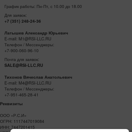
График работы: Пн-Пт, с 10.00 до 18.00
Для заявок:
+7 (351) 248-24-36
Латышев Александр Юрьевич
E-mail: M1@RSI-LLC.RU
Телефон / Мессенджеры:
+7-900-060-96-10
Почта для заявок:
SALE@RSI-LLC.RU
Тихонов Вячеслав Анатольевич
E-mail: M4@RSI-LLC.RU
Телефон / Мессенджеры:
+7-951-465-28-41
Реквизиты
ООО «Р.С.И»
ОГРН: 1117447019084
ИНН: 7447201415