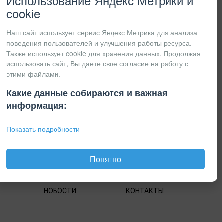
Использование Яндекс Метрики и
КПП:
cookie
Наш сайт использует сервис Яндекс Метрика для анализа
поведения пользователей и улучшения работы ресурса.
Также использует cookie для хранения данных. Продолжая
использовать сайт, Вы даете свое согласие на работу с
этими файлами.
Какие данные собираются и важная
информация:
Показать подробности
Понятно
НОВОСТИ
КОНТАКТЫ