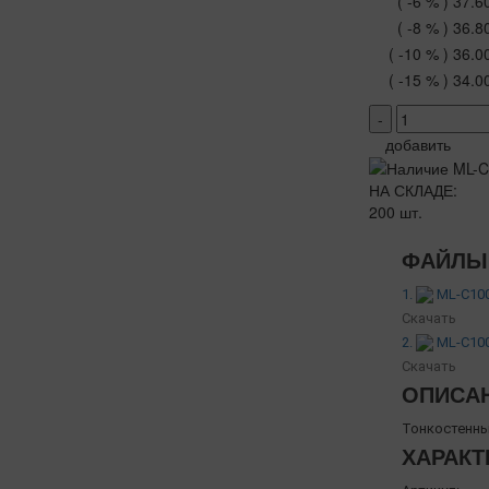
( -6 % )
37.6
( -8 % )
36.8
( -10 % )
36.0
( -15 % )
34.0
-
добавить
НА СКЛАДЕ:
200 шт.
ФАЙЛЫ 
1.
ML-C100
Скачать
2.
ML-C100
Скачать
ОПИСА
Тонкостенны
ХАРАКТ