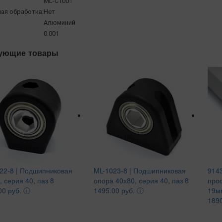
ML-C1001
ая обработка:
Нет
Алюминий
0.001
ующие товары
22-8 | Подшипниковая
ML-1023-8 | Подшипниковая
914
, серия 40, паз 8
опора 40х80, серия 40, паз 8
про
00 руб.
ⓘ
1495.00 руб.
ⓘ
19м
1890