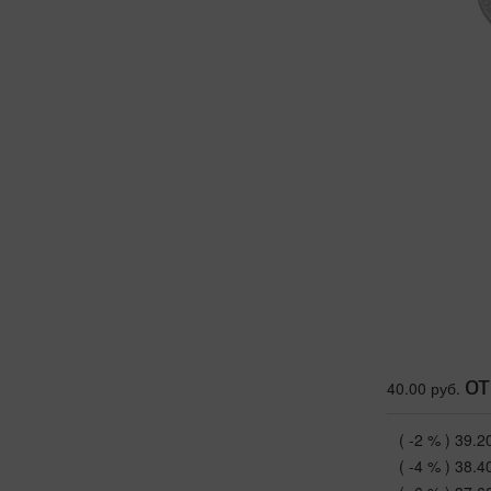
от
40.00 руб.
( -2 % )
39.2
( -4 % )
38.4