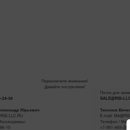
Переключите внимание!
Давайте постреляем!
Почта для заяв
8-24-36
SALE@RSI-LL
лександр Юрьевич
Тихонов Вяче
@RSI-LLC.RU
E-mail: M4@RS
Мессенджеры:
Телефон / Мес
96-10
+7-951-465-28-