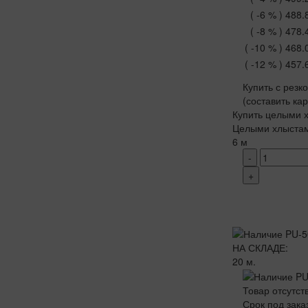
( -6 % )
488.
( -8 % )
478.
( -10 % )
468.
( -12 % )
457.
Купить с резк
(составить ка
Купить целыми х
Целыми хлыста
6 м
-
+
НА СКЛАДЕ:
20 м.
Товар отсутст
Срок под зака