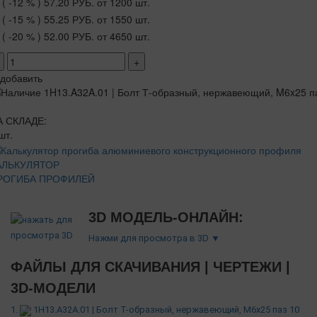
( -12 % )
57.20 РУБ.
от 1200 шт.
( -15 % )
55.25 РУБ.
от 1550 шт.
( -20 % )
52.00 РУБ.
от 4650 шт.
+
добавить
А СКЛАДЕ:
шт.
АЛЬКУЛЯТОР
РОГИБА ПРОФИЛЕЙ
3D МОДЕЛЬ-ОНЛАЙН:
Нажми для просмотра в 3D ▼
ФАЙЛЫ ДЛЯ СКАЧИВАНИЯ | ЧЕРТЕЖИ |
3D-МОДЕЛИ
1.
1H13.A32A.01 | Болт Т-образный, нержавеющий, M6x25 паз 10