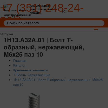
+7 (351) 248-24-
АЛЮМИНИЕВЫЙ
КОНСТРУКЦИОННЫЙ
(0)
ПРОФИЛЬ
36
Войти
Корзина: 0
Toggle
navigat
загрузка...
1H13.A32A.01 | Болт Т-
образный, нержавеющий,
M6x25 паз 10
Главная
Каталог
Крепежные элементы
Т-Болты нержавеющие
1H13.A32A.01 | Болт Т-образный, нержавеющий, M6x25
паз 10