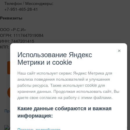
Телефон / Мессенджеры:
+7-951-465-28-41
Реквизиты
ООО «Р.С.И»
ОГРН: 1117447019084
ИНН: 7447201415
КПП: 744701001
×
Использование Яндекс
Метрики и cookie
Скачать карточку предприятия
Наш сайт использует сервис Яндекс Метрика для
анализа поведения пользователей и улучшения
работы ресурса. Также использует cookie для
хранения данных. Продолжая использовать сайт, Вы
Политика конфиденциальности
даете свое согласие на работу с этими файлами.
Какие данные собираются и важная
Правила возврата
информация:
АЛЮМИНИЕВЫЙ
КОНСТРУКЦИОННЫЙ
Показать подробности