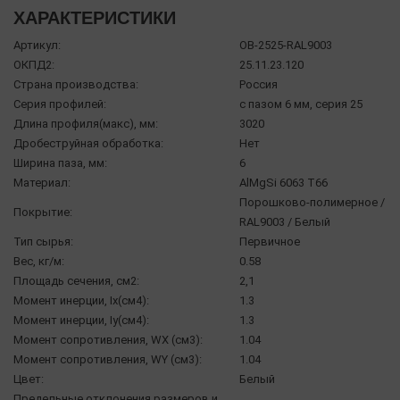
ХАРАКТЕРИСТИКИ
Артикул:
OB-2525-RAL9003
ОКПД2:
25.11.23.120
Страна производства:
Россия
Серия профилей:
с пазом 6 мм, серия 25
Длина профиля(макс), мм:
3020
Дробеструйная обработка:
Нет
Ширина паза, мм:
6
Материал:
AlMgSi 6063 Т66
Порошково-полимерное /
Покрытие:
RAL9003 / Белый
Тип сырья:
Первичное
Вес, кг/м:
0.58
Площадь сечения, см2:
2,1
Момент инерции, Ix(см4):
1.3
Момент инерции, Iy(см4):
1.3
Момент сопротивления, WX (см3):
1.04
Момент сопротивления, WY (см3):
1.04
Цвет:
Белый
Предельные отклонения размеров и