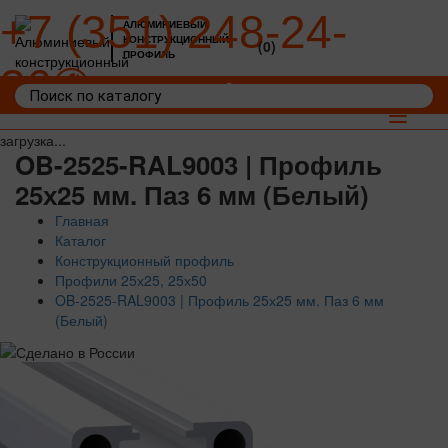
+7 (351) 248-24-
АЛЮМИНИЕВЫЙ
КОНСТРУКЦИОННЫЙ
(0)
ПРОФИЛЬ
36
Войти
Корзина: 0
Toggle
navigat
загрузка...
OB-2525-RAL9003 | Профиль
25х25 мм. Паз 6 мм (Белый)
Главная
Каталог
Конструкционный профиль
Профили 25х25, 25х50
OB-2525-RAL9003 | Профиль 25х25 мм. Паз 6 мм
(Белый)