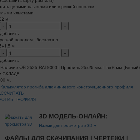
(составить карту распила)
пить целыми хлыстами или с резкой пополам:
елыми хлыстами
02 м
-
+
добавить
резкой пополам · бесплатно
5+1.5 м
-
+
добавить
А СКЛАДЕ:
00 м.
АССЧИТАТЬ
РОГИБ ПРОФИЛЯ
3D МОДЕЛЬ-ОНЛАЙН:
Нажми для просмотра в 3D ▼
ФАЙЛЫ ДЛЯ СКАЧИВАНИЯ | ЧЕРТЕЖИ |