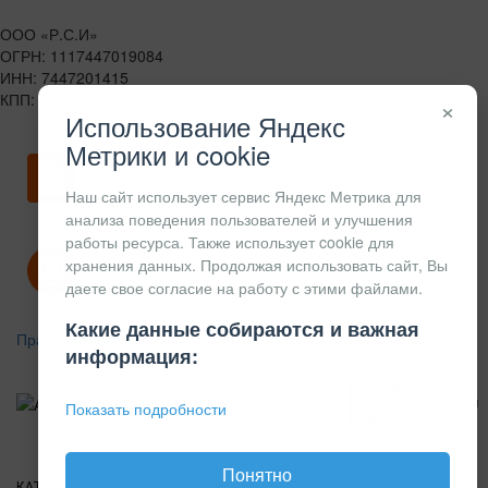
ООО «Р.С.И»
ОГРН: 1117447019084
ИНН: 7447201415
КПП: 744701001
×
Использование Яндекс
Метрики и cookie
Скачать карточку предприятия
Наш сайт использует сервис Яндекс Метрика для
анализа поведения пользователей и улучшения
работы ресурса. Также использует cookie для
хранения данных. Продолжая использовать сайт, Вы
Политика конфиденциальности
даете свое согласие на работу с этими файлами.
Какие данные собираются и важная
Правила возврата
информация:
АЛЮМИНИЕВЫЙ
КОНСТРУКЦИОННЫЙ
Показать подробности
ПРОФИЛЬ
Понятно
КАТАЛОГ
О
ПОКУПАТЕЛЯМ
ВАКАНСИИ
ПРАЙС
НОВОСТИ
КОНТАКТЫ