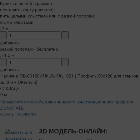
Купить с резкой в размер
(составить карту распила)
пить целыми хлыстами или с резкой пополам:
елыми хлыстами
02 м
-
+
добавить
резкой пополам · бесплатно
5+1.5 м
-
+
добавить
А СКЛАДЕ:
0 м.
АССЧИТАТЬ
РОГИБ ПРОФИЛЯ
3D МОДЕЛЬ-ОНЛАЙН: