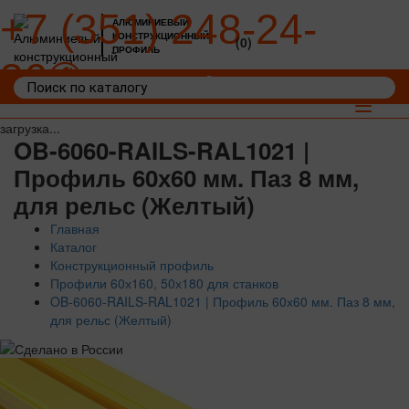
+7 (351) 248-24-
АЛЮМИНИЕВЫЙ
КОНСТРУКЦИОННЫЙ
(0)
ПРОФИЛЬ
36
Войти
Корзина: 0
Toggle
navigat
загрузка...
OB-6060-RAILS-RAL1021 |
Профиль 60х60 мм. Паз 8 мм,
для рельс (Желтый)
Главная
Каталог
Конструкционный профиль
Профили 60х160, 50х180 для станков
OB-6060-RAILS-RAL1021 | Профиль 60х60 мм. Паз 8 мм,
для рельс (Желтый)