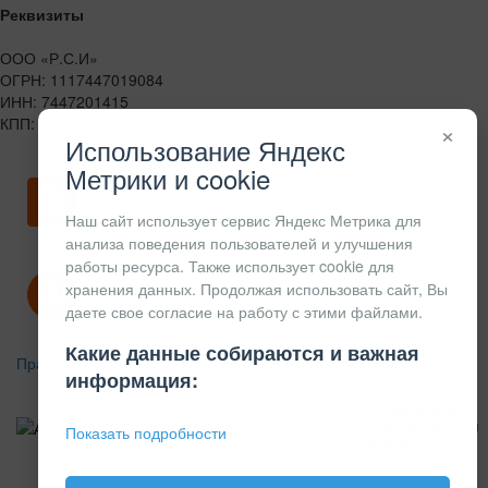
Реквизиты
ООО «Р.С.И»
ОГРН: 1117447019084
ИНН: 7447201415
КПП: 744701001
×
Использование Яндекс
Метрики и cookie
Скачать карточку предприятия
Наш сайт использует сервис Яндекс Метрика для
анализа поведения пользователей и улучшения
работы ресурса. Также использует cookie для
хранения данных. Продолжая использовать сайт, Вы
Политика конфиденциальности
даете свое согласие на работу с этими файлами.
Какие данные собираются и важная
Правила возврата
информация:
АЛЮМИНИЕВЫЙ
КОНСТРУКЦИОННЫЙ
Показать подробности
ПРОФИЛЬ