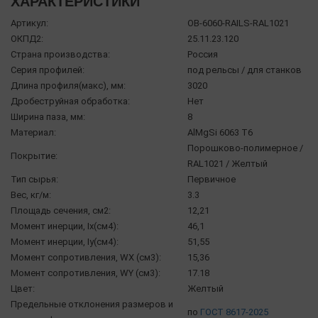
ХАРАКТЕРИСТИКИ
Артикул:
OB-6060-RAILS-RAL1021
ОКПД2:
25.11.23.120
Страна производства:
Россия
Серия профилей:
под рельсы / для станков
Длина профиля(макс), мм:
3020
Дробеструйная обработка:
Нет
Ширина паза, мм:
8
Материал:
AlMgSi 6063 Т6
Порошково-полимерное /
Покрытие:
RAL1021 / Желтый
Тип сырья:
Первичное
Вес, кг/м:
3.3
Площадь сечения, см2:
12,21
Момент инерции, Ix(см4):
46,1
Момент инерции, Iy(см4):
51,55
Момент сопротивления, WX (см3):
15,36
Момент сопротивления, WY (см3):
17.18
Цвет:
Желтый
Предельные отклонения размеров и
по
ГОСТ 8617-2025