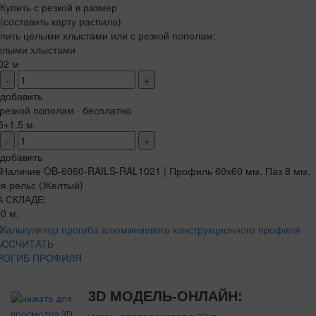
Купить с резкой в размер
(составить карту распила)
пить целыми хлыстами или с резкой пополам:
елыми хлыстами
02 м
-
+
добавить
резкой пополам · бесплатно
5+1.5 м
-
+
добавить
А СКЛАДЕ:
0 м.
АССЧИТАТЬ
РОГИБ ПРОФИЛЯ
3D МОДЕЛЬ-ОНЛАЙН: