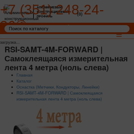
+7 (351) 248-24-
АЛЮМИНИЕВЫЙ
КОНСТРУКЦИОННЫЙ
(0)
ПРОФИЛЬ
36
Войти
Корзина: 0
Toggle
navigat
загрузка...
RSI-SAMT-4M-FORWARD |
Самоклеящаяся измерительная
лента 4 метра (ноль слева)
Главная
Каталог
Оснастка (Метчики, Кондукторы, Линейки)
RSI-SAMT-4M-FORWARD | Самоклеящаяся
измерительная лента 4 метра (ноль слева)