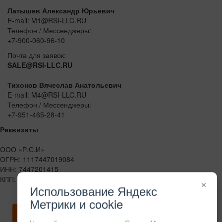
Латышев Александр Юрьевич
E-mail: M1@RSI-LLC.RU
Телефон / Мессенджеры:
+7-900-060-96-10
Почта для заявок:
SALE@RSI-LLC.RU
Тихонов Вячеслав Анатольевич
E-mail: M4@RSI-LLC.RU
Телефон / Мессенджеры:
+7-951-465-28-41
Реквизиты
ООО «Р.С.И»
ОГРН: 1117447019084
ИНН: 7447201415
КПП: 744701001
×
Использование Яндекс
Метрики и cookie
Скачать карточку предприятия