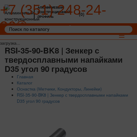
+7 (351) 248-24-
АЛЮМИНИЕВЫЙ
КОНСТРУКЦИОННЫЙ
(0)
ПРОФИЛЬ
36
Войти
Корзина: 0
Toggle
navigat
загрузка...
RSI-35-90-BK8 | Зенкер с
твердосплавными напайками
D35 угол 90 градусов
Главная
Каталог
Оснастка (Метчики, Кондукторы, Линейки)
RSI-35-90-BK8 | Зенкер с твердосплавными напайками
D35 угол 90 градусов