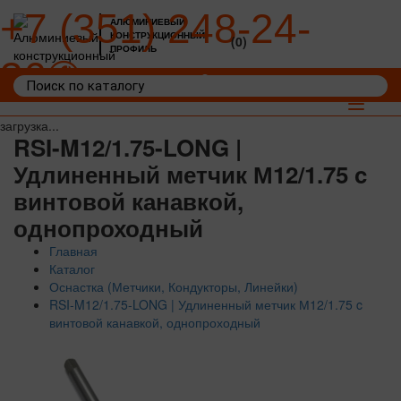
+7 (351) 248-24-
АЛЮМИНИЕВЫЙ
КОНСТРУКЦИОННЫЙ
(0)
ПРОФИЛЬ
36
Войти
Корзина: 0
Toggle
navigat
загрузка...
RSI-M12/1.75-LONG |
Удлиненный метчик М12/1.75 c
винтовой канавкой,
однопроходный
Главная
Каталог
Оснастка (Метчики, Кондукторы, Линейки)
RSI-M12/1.75-LONG | Удлиненный метчик М12/1.75 c
винтовой канавкой, однопроходный