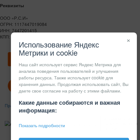
Реквизиты
ООО «Р.С.И»
ОГРН: 1117447019084
ИНН: 7447201415
КПП: 744701001
×
Использование Яндекс
Метрики и cookie
Скачать карточку предприятия
Наш сайт использует сервис Яндекс Метрика для
анализа поведения пользователей и улучшения
работы ресурса. Также использует cookie для
хранения данных. Продолжая использовать сайт, Вы
Политика конфиденциальности
даете свое согласие на работу с этими файлами.
Какие данные собираются и важная
Правила возврата
информация:
АЛЮМИНИЕВЫЙ
КОНСТРУКЦИОННЫЙ
Показать подробности
ПРОФИЛЬ