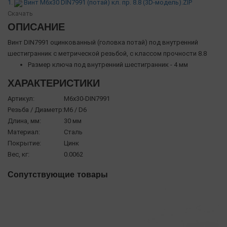
1.
Винт М6х30 DIN7991 (потай) кл. пр. 8.8 (3D-модель).ZIP
Скачать
ОПИСАНИЕ
Винт DIN7991 оцинкованный (головка потай) под внутренний
шестигранник с метрической резьбой, с классом прочности 8.8
Размер ключа под внутренний шестигранник - 4 мм
ХАРАКТЕРИСТИКИ
Артикул:
М6х30-DIN7991
Резьба / Диаметр:
М6 / D6
Длина, мм:
30 мм
Материал:
Сталь
Покрытие:
Цинк
Вес, кг:
0.0062
Сопутствующие товары