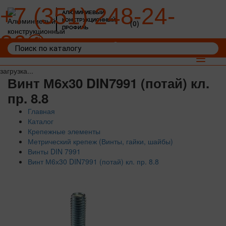
+7 (351) 248-24-
АЛЮМИНИЕВЫЙ
КОНСТРУКЦИОННЫЙ
(0)
ПРОФИЛЬ
36
Войти
Корзина: 0
Toggle
navigat
загрузка...
Винт М6х30 DIN7991 (потай) кл.
пр. 8.8
Главная
Каталог
Крепежные элементы
Метрический крепеж (Винты, гайки, шайбы)
Винты DIN 7991
Винт М6х30 DIN7991 (потай) кл. пр. 8.8