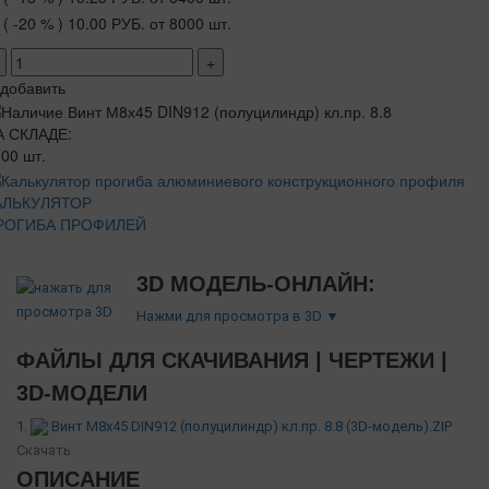
( -20 % )
10.00 РУБ.
от 8000 шт.
+
добавить
А СКЛАДЕ:
00 шт.
АЛЬКУЛЯТОР
РОГИБА ПРОФИЛЕЙ
3D МОДЕЛЬ-ОНЛАЙН:
Нажми для просмотра в 3D ▼
ФАЙЛЫ ДЛЯ СКАЧИВАНИЯ | ЧЕРТЕЖИ |
3D-МОДЕЛИ
1.
Винт М8х45 DIN912 (полуцилиндр) кл.пр. 8.8 (3D-модель).ZIP
Скачать
ОПИСАНИЕ