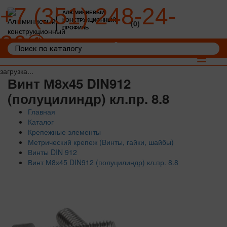
+7 (351) 248-24-
АЛЮМИНИЕВЫЙ
КОНСТРУКЦИОННЫЙ
(0)
ПРОФИЛЬ
36
Войти
Корзина: 0
Toggle
navigat
загрузка...
Винт М8х45 DIN912
(полуцилиндр) кл.пр. 8.8
Главная
Каталог
Крепежные элементы
Метрический крепеж (Винты, гайки, шайбы)
Винты DIN 912
Винт М8х45 DIN912 (полуцилиндр) кл.пр. 8.8