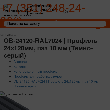
+7 (351) 248-24-
АЛЮМИНИЕВЫЙ
КОНСТРУКЦИОННЫЙ
(0)
ПРОФИЛЬ
36
Войти
Корзина: 0
Toggle
navigat
загрузка...
OB-24120-RAL7024 | Профиль
24х120мм, паз 10 мм (Темно-
серый)
Главная
Каталог
Конструкционный профиль
Профили для рабочих столов
OB-24120-RAL7024 | Профиль 24х120мм, паз 10 мм
(Темно-серый)