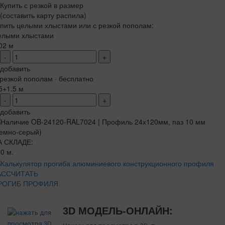
Купить с резкой в размер
(составить карту распила)
пить целыми хлыстами или с резкой пополам:
елыми хлыстами
02 м
-
+
добавить
резкой пополам · бесплатно
5+1.5 м
-
+
добавить
А СКЛАДЕ:
0 м.
АССЧИТАТЬ
РОГИБ ПРОФИЛЯ
3D МОДЕЛЬ-ОНЛАЙН: