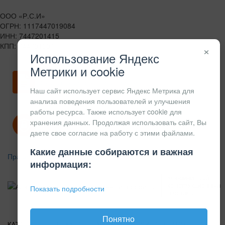
ООО «Р.С.И»
ОГРН: 1117447019084
ИНН: 7447201415
КПП: 744701001
×
Использование Яндекс
Метрики и cookie
Скачать карточку предприятия
Наш сайт использует сервис Яндекс Метрика для
анализа поведения пользователей и улучшения
работы ресурса. Также использует cookie для
хранения данных. Продолжая использовать сайт, Вы
Политика конфиденциальности
даете свое согласие на работу с этими файлами.
Какие данные собираются и важная
Правила возврата
информация:
АЛЮМИНИЕВЫЙ
КОНСТРУКЦИОННЫЙ
Показать подробности
ПРОФИЛЬ
Понятно
КАТАЛОГ
О
ПОКУПАТЕЛЯМ
ВАКАНСИИ
ПРАЙС
НОВОСТИ
КОНТАКТЫ