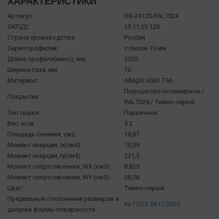
ХАРАКТЕРИСТИКИ
Артикул:
OB-24120-RAL7024
ОКПД2:
25.11.23.120
Страна производства:
Россия
Серия профилей:
с пазом 10 мм
Длина профиля(макс), мм:
3020
Ширина паза, мм:
10
Материал:
AlMgSi 6063 Т66
Порошково-полимерное /
Покрытие:
RAL7024 / Темно-серый
Тип сырья:
Первичное
Вес, кг/м:
5.2
Площадь сечения, см2:
18,87
Момент инерции, Ix(см4):
10,59
Момент инерции, Iy(см4):
231,5
Момент сопротивления, WX (см3):
8,825
Момент сопротивления, WY (см3):
38,58
Цвет:
Темно-серый
Предельные отклонения размеров и
по
ГОСТ 8617-2025
допуски формы поверхности: