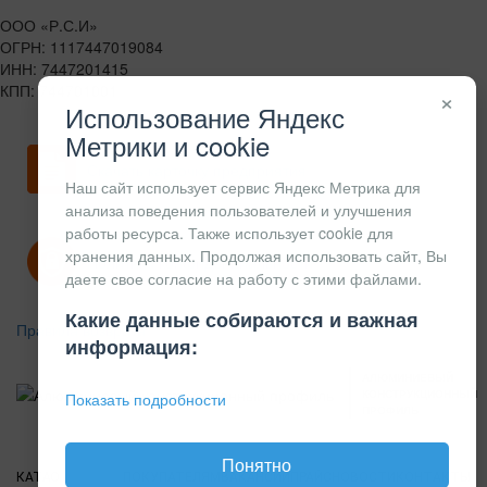
ООО «Р.С.И»
ОГРН: 1117447019084
ИНН: 7447201415
КПП: 744701001
×
Использование Яндекс
Метрики и cookie
Скачать карточку предприятия
Наш сайт использует сервис Яндекс Метрика для
анализа поведения пользователей и улучшения
работы ресурса. Также использует cookie для
хранения данных. Продолжая использовать сайт, Вы
Политика конфиденциальности
даете свое согласие на работу с этими файлами.
Какие данные собираются и важная
Правила возврата
информация:
АЛЮМИНИЕВЫЙ
КОНСТРУКЦИОННЫЙ
Показать подробности
ПРОФИЛЬ
Понятно
КАТАЛОГ
О
ПОКУПАТЕЛЯМ
ВАКАНСИИ
ПРАЙС
НОВОСТИ
КОНТАКТЫ