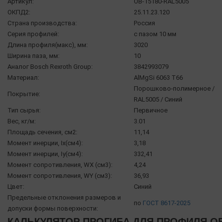
Артикул:
OB-15180-RAL5005
ОКПД2:
25.11.23.120
Страна производства:
Россия
Серия профилей:
с пазом 10 мм
Длина профиля(макс), мм:
3020
Ширина паза, мм:
10
Аналог Bosch Rexroth Group:
3842993079
Материал:
AlMgSi 6063 Т66
Порошково-полимерное /
Покрытие:
RAL5005 / Синий
Тип сырья:
Первичное
Вес, кг/м:
3.01
Площадь сечения, см2:
11,14
Момент инерции, Ix(см4):
3,18
Момент инерции, Iy(см4):
332,41
Момент сопротивления, WX (см3):
4,24
Момент сопротивления, WY (см3):
36,93
Цвет:
Синий
Предельные отклонения размеров и
по
ГОСТ 8617-2025
допуски формы поверхности:
КАЛЬКУЛЯТОР ПРОГИБА ДЛЯ ПРОФИЛЯ OB