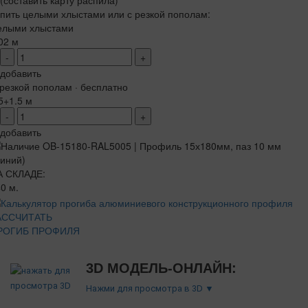
(составить карту распила)
пить целыми хлыстами или с резкой пополам:
елыми хлыстами
02 м
-
+
добавить
резкой пополам · бесплатно
5+1.5 м
-
+
добавить
А СКЛАДЕ:
0 м.
АССЧИТАТЬ
РОГИБ ПРОФИЛЯ
3D МОДЕЛЬ-ОНЛАЙН:
Нажми для просмотра в 3D ▼