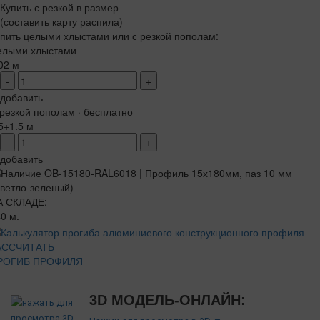
Купить с резкой в размер
(составить карту распила)
пить целыми хлыстами или с резкой пополам:
елыми хлыстами
02 м
-
+
добавить
резкой пополам · бесплатно
5+1.5 м
-
+
добавить
А СКЛАДЕ:
0 м.
АССЧИТАТЬ
РОГИБ ПРОФИЛЯ
3D МОДЕЛЬ-ОНЛАЙН: