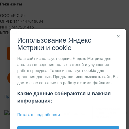
Реквизиты
ООО «Р.С.И»
ОГРН: 1117447019084
ИНН: 7447201415
КПП: 744701001
×
Использование Яндекс
Метрики и cookie
Скачать карточку предприятия
Наш сайт использует сервис Яндекс Метрика для
анализа поведения пользователей и улучшения
работы ресурса. Также использует cookie для
хранения данных. Продолжая использовать сайт, Вы
Политика конфиденциальности
даете свое согласие на работу с этими файлами.
Какие данные собираются и важная
Правила возврата
информация:
АЛЮМИНИЕВЫЙ
КОНСТРУКЦИОННЫЙ
Показать подробности
ПРОФИЛЬ