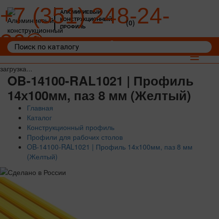
+7 (351) 248-24-
АЛЮМИНИЕВЫЙ
КОНСТРУКЦИОННЫЙ
(0)
ПРОФИЛЬ
36
Войти
Корзина: 0
Toggle
navigat
загрузка...
OB-14100-RAL1021 | Профиль
14х100мм, паз 8 мм (Желтый)
Главная
Каталог
Конструкционный профиль
Профили для рабочих столов
OB-14100-RAL1021 | Профиль 14х100мм, паз 8 мм
(Желтый)