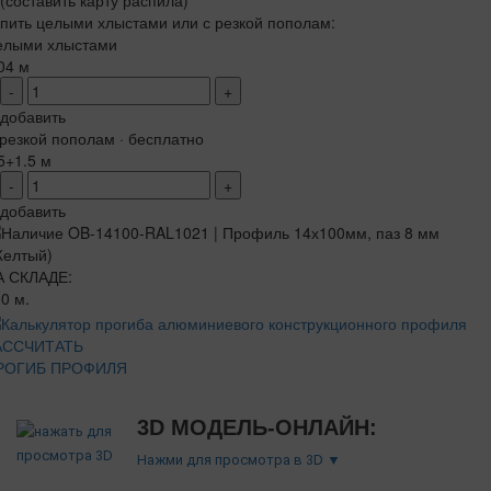
(составить карту распила)
пить целыми хлыстами или с резкой пополам:
елыми хлыстами
04 м
-
+
добавить
резкой пополам · бесплатно
5+1.5 м
-
+
добавить
А СКЛАДЕ:
0 м.
АССЧИТАТЬ
РОГИБ ПРОФИЛЯ
3D МОДЕЛЬ-ОНЛАЙН:
Нажми для просмотра в 3D ▼