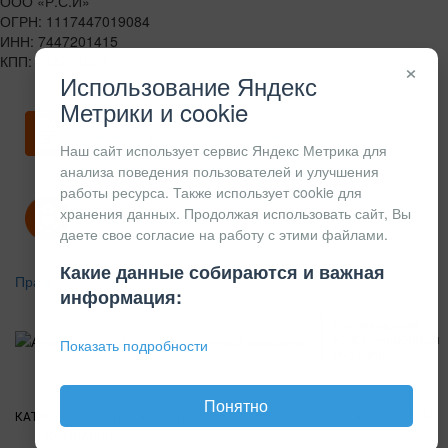
ООО «Р.С.И»
ОГРН: 1117447019084
ИНН: 7447201415
КПП: 744701001
×
Использование Яндекс
Метрики и cookie
Скачать карточку предприятия
Наш сайт использует сервис Яндекс Метрика для
анализа поведения пользователей и улучшения
работы ресурса. Также использует cookie для
хранения данных. Продолжая использовать сайт, Вы
Политика конфиденциальности
даете свое согласие на работу с этими файлами.
Какие данные собираются и важная
Правила возврата
информация:
АЛЮМИНИЕВЫЙ
КОНСТРУКЦИОННЫЙ
Показать подробности
ПРОФИЛЬ
Понятно
КАТАЛОГ
О
ПОКУПАТЕЛЯМ
ВАКАНСИИ
ПРАЙС
НОВОСТИ
КОНТАКТЫ
КОМПАНИИ