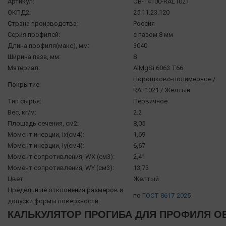
Артикул:
OB-14100-RAL1021
ОКПД2:
25.11.23.120
Страна производства:
Россия
Серия профилей:
с пазом 8 мм
Длина профиля(макс), мм:
3040
Ширина паза, мм:
8
Материал:
AlMgSi 6063 Т66
Порошково-полимерное /
Покрытие:
RAL1021 / Желтый
Тип сырья:
Первичное
Вес, кг/м:
2.2
Площадь сечения, см2:
8,05
Момент инерции, Ix(см4):
1,69
Момент инерции, Iy(см4):
6,67
Момент сопротивления, WX (см3):
2,41
Момент сопротивления, WY (см3):
13,73
Цвет:
Желтый
Предельные отклонения размеров и
по
ГОСТ 8617-2025
допуски формы поверхности:
КАЛЬКУЛЯТОР ПРОГИБА ДЛЯ ПРОФИЛЯ OB