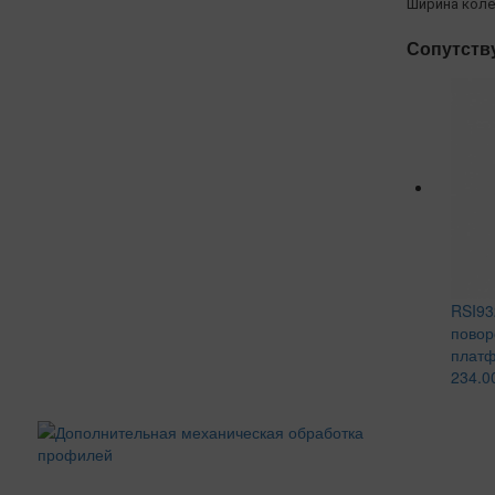
Ширина коле
Сопутств
RSI93
повор
платф
234.0