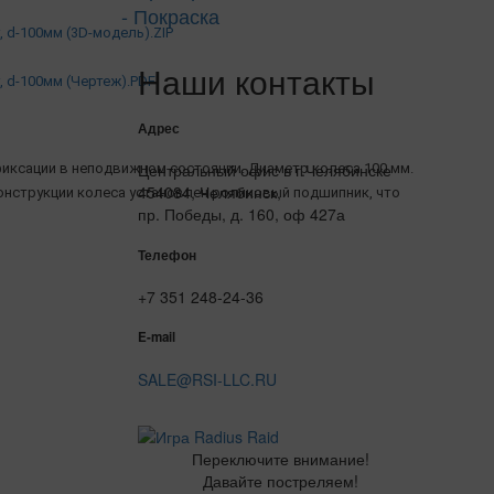
- Покраска
 d-100мм (3D-модель).ZIP
Наши контакты
, d-100мм (Чертеж).PDF
Адрес
Центральный офис в г.Челябинске
иксации в неподвижном состоянии. Диаметр колеса 100 мм.
454084, Челябинск,
конструкции колеса установлен роликовый подшипник, что
пр. Победы, д. 160, оф 427а
Телефон
+7 351 248-24-36
E-mail
SALE@RSI-LLC.RU
Переключите внимание!
Давайте постреляем!