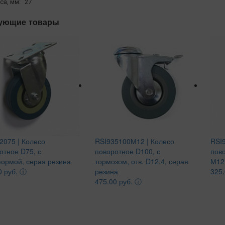
са, мм:
27
ующие товары
2075 | Колесо
RSI935100М12 | Колесо
RSI9
отное D75, с
поворотное D100, с
пово
ормой, серая резина
тормозом, отв. D12.4, серая
М12
0 руб.
ⓘ
резина
325.
475.00 руб.
ⓘ