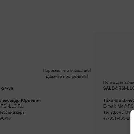
Переключите внимание!
Давайте постреляем!
Почта для заяв
8-24-36
SALE@RSI-LL
лександр Юрьевич
Тихонов Вяче
@RSI-LLC.RU
E-mail: M4@RS
Мессенджеры:
Телефон / Мес
96-10
+7-951-465-28-