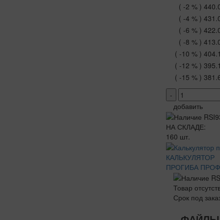
( -2 % )
440.
( -4 % )
431.
( -6 % )
422.
( -8 % )
413.
( -10 % )
404.
( -12 % )
395.
( -15 % )
381.
-
добавить
НА СКЛАДЕ:
160 шт.
КАЛЬКУЛЯТОР
ПРОГИБА ПРО
Товар отсутст
Срок под зака
ФАЙЛЫ 