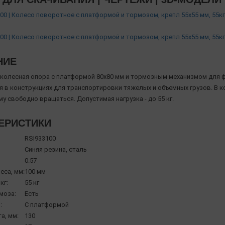
00 | Колесо поворотное с платформой и тормозом, крепл 55х55 мм, 55кг,
00 | Колесо поворотное с платформой и тормозом, крепл 55х55 мм, 55кг
НИЕ
колесная опора с платформой 80х80 мм и тормозным механизмом для ф
я в конструкциях для транспортировки тяжелых и объемных грузов. В 
у свободно вращаться. Допустимая нагрузка - до 55 кг.
ЕРИСТИКИ
RSI933100
Синяя резина, сталь
0.57
еса, мм:
100 мм
кг:
55 кг
моза:
Есть
:
С платформой
а, мм:
130