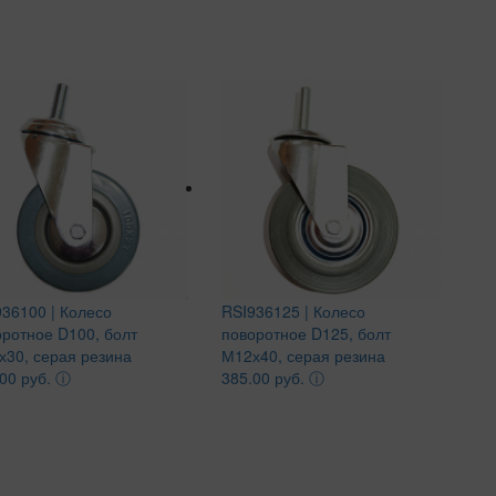
36100 | Колесо
RSI936125 | Колесо
ротное D100, болт
поворотное D125, болт
х30, серая резина
М12х40, серая резина
00 руб.
ⓘ
385.00 руб.
ⓘ