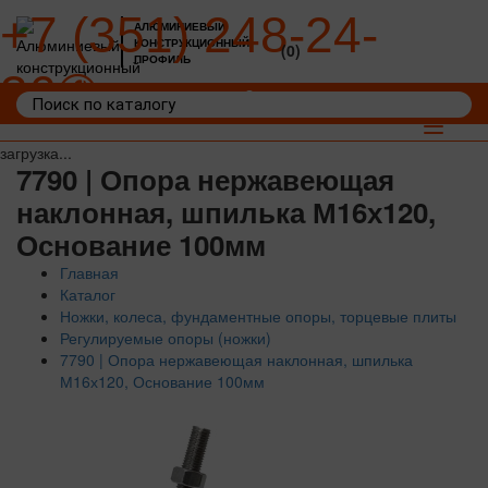
+7 (351) 248-24-
АЛЮМИНИЕВЫЙ
КОНСТРУКЦИОННЫЙ
(0)
ПРОФИЛЬ
36
Войти
Корзина: 0
Toggle
navigat
загрузка...
7790 | Опора нержавеющая
наклонная, шпилька М16х120,
Основание 100мм
Главная
Каталог
Ножки, колеса, фундаментные опоры, торцевые плиты
Регулируемые опоры (ножки)
7790 | Опора нержавеющая наклонная, шпилька
М16х120, Основание 100мм