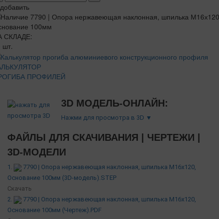
добавить
А СКЛАДЕ:
 шт.
АЛЬКУЛЯТОР
РОГИБА ПРОФИЛЕЙ
3D МОДЕЛЬ-ОНЛАЙН:
Нажми для просмотра в 3D ▼
ФАЙЛЫ ДЛЯ СКАЧИВАНИЯ | ЧЕРТЕЖИ |
3D-МОДЕЛИ
1.
7790 | Опора нержавеющая наклонная, шпилька М16х120,
Основание 100мм (3D-модель).STEP
Скачать
2.
7790 | Опора нержавеющая наклонная, шпилька М16х120,
Основание 100мм (Чертеж).PDF