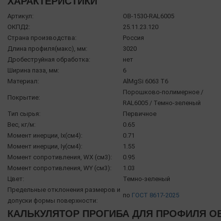
ХАРАКТЕРИСТИКИ
Артикул:
OB-1530-RAL6005
ОКПД2:
25.11.23.120
Страна производства:
Россия
Длина профиля(макс), мм:
3020
Дробеструйная обработка:
нет
Ширина паза, мм:
6
Материал:
AlMgSi 6063 Т6
Порошково-полимерное /
Покрытие:
RAL6005 / Темно-зеленый
Тип сырья:
Первичное
Вес, кг/м:
0.65
Момент инерции, Ix(см4):
0.71
Момент инерции, Iy(см4):
1.55
Момент сопротивления, WX (см3):
0.95
Момент сопротивления, WY (см3):
1.03
Цвет:
Темно-зеленый
Предельные отклонения размеров и
по
ГОСТ 8617-2025
допуски формы поверхности:
КАЛЬКУЛЯТОР ПРОГИБА ДЛЯ ПРОФИЛЯ OB