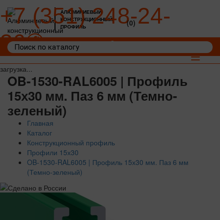
+7 (351) 248-24-
АЛЮМИНИЕВЫЙ
КОНСТРУКЦИОННЫЙ
(0)
ПРОФИЛЬ
36
Войти
Корзина: 0
Toggle
navigat
загрузка...
OB-1530-RAL6005 | Профиль
15х30 мм. Паз 6 мм (Темно-
зеленый)
Главная
Каталог
Конструкционный профиль
Профили 15х30
OB-1530-RAL6005 | Профиль 15х30 мм. Паз 6 мм
(Темно-зеленый)