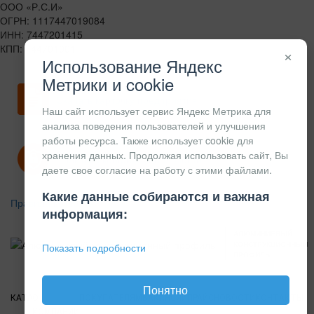
ООО «Р.С.И»
ОГРН: 1117447019084
ИНН: 7447201415
КПП: 744701001
×
Использование Яндекс
Метрики и cookie
Скачать карточку предприятия
Наш сайт использует сервис Яндекс Метрика для
анализа поведения пользователей и улучшения
работы ресурса. Также использует cookie для
хранения данных. Продолжая использовать сайт, Вы
Политика конфиденциальности
даете свое согласие на работу с этими файлами.
Какие данные собираются и важная
Правила возврата
информация:
АЛЮМИНИЕВЫЙ
КОНСТРУКЦИОННЫЙ
Показать подробности
ПРОФИЛЬ
Понятно
КАТАЛОГ
О
ПОКУПАТЕЛЯМ
ВАКАНСИИ
ПРАЙС
НОВОСТИ
КОНТАКТЫ
КОМПАНИИ