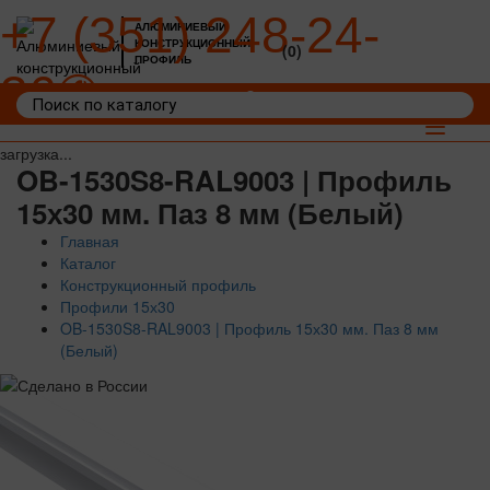
+7 (351) 248-24-
АЛЮМИНИЕВЫЙ
КОНСТРУКЦИОННЫЙ
(0)
ПРОФИЛЬ
36
Войти
Корзина: 0
Toggle
navigat
загрузка...
OB-1530S8-RAL9003 | Профиль
15х30 мм. Паз 8 мм (Белый)
Главная
Каталог
Конструкционный профиль
Профили 15х30
OB-1530S8-RAL9003 | Профиль 15х30 мм. Паз 8 мм
(Белый)