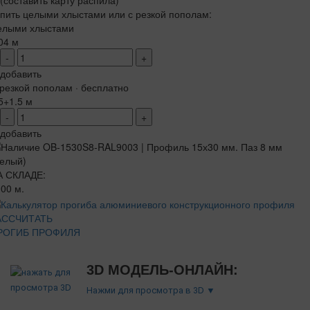
(составить карту распила)
пить целыми хлыстами или с резкой пополам:
елыми хлыстами
04 м
-
+
добавить
резкой пополам · бесплатно
5+1.5 м
-
+
добавить
А СКЛАДЕ:
00 м.
АССЧИТАТЬ
РОГИБ ПРОФИЛЯ
3D МОДЕЛЬ-ОНЛАЙН:
Нажми для просмотра в 3D ▼