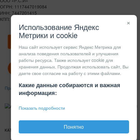
ООО «Р.С.И»
ОГРН: 1117447019084
ИНН: 7447201415
КПП: 744701001
×
Использование Яндекс
Метрики и cookie
Скачать карточку предприятия
Наш сайт использует сервис Яндекс Метрика для
анализа поведения пользователей и улучшения
работы ресурса. Также использует cookie для
хранения данных. Продолжая использовать сайт, Вы
Политика конфиденциальности
даете свое согласие на работу с этими файлами.
Какие данные собираются и важная
Правила возврата
информация:
АЛЮМИНИЕВЫЙ
КОНСТРУКЦИОННЫЙ
Показать подробности
ПРОФИЛЬ
Понятно
КАТАЛОГ
О
ПОКУПАТЕЛЯМ
ВАКАНСИИ
ПРАЙС
НОВОСТИ
КОНТАКТЫ
КОМПАНИИ