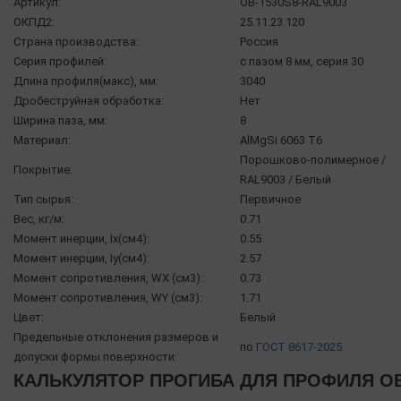
Артикул:
OB-1530S8-RAL9003
ОКПД2:
25.11.23.120
Страна производства:
Россия
Серия профилей:
с пазом 8 мм, серия 30
Длина профиля(макс), мм:
3040
Дробеструйная обработка:
Нет
Ширина паза, мм:
8
Материал:
AlMgSi 6063 Т6
Порошково-полимерное /
Покрытие:
RAL9003 / Белый
Тип сырья:
Первичное
Вес, кг/м:
0.71
Момент инерции, Ix(см4):
0.55
Момент инерции, Iy(см4):
2.57
Момент сопротивления, WX (см3):
0.73
Момент сопротивления, WY (см3):
1.71
Цвет:
Белый
Предельные отклонения размеров и
по
ГОСТ 8617-2025
допуски формы поверхности:
КАЛЬКУЛЯТОР ПРОГИБА ДЛЯ ПРОФИЛЯ O