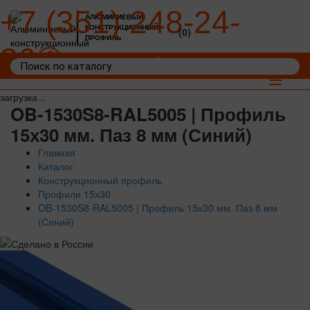
+7 (351) 248-24-
АЛЮМИНИЕВЫЙ
КОНСТРУКЦИОННЫЙ
(0)
ПРОФИЛЬ
36
Войти
Корзина: 0
Toggle
navigat
загрузка...
OB-1530S8-RAL5005 | Профиль
15х30 мм. Паз 8 мм (Синий)
Главная
Каталог
Конструкционный профиль
Профили 15х30
OB-1530S8-RAL5005 | Профиль 15х30 мм. Паз 8 мм
(Синий)