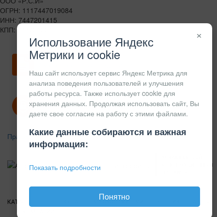
ООО «Р.С.И»
ОГРН: 1117447019084
ИНН: 7447201415
КПП: 744701001
×
Использование Яндекс
Метрики и cookie
Скачать карточку предприятия
Наш сайт использует сервис Яндекс Метрика для
анализа поведения пользователей и улучшения
работы ресурса. Также использует cookie для
хранения данных. Продолжая использовать сайт, Вы
Политика конфиденциальности
даете свое согласие на работу с этими файлами.
Какие данные собираются и важная
Правила возврата
информация:
АЛЮМИНИЕВЫЙ
КОНСТРУКЦИОННЫЙ
Показать подробности
ПРОФИЛЬ
Понятно
КАТАЛОГ
О
ПОКУПАТЕЛЯМ
ВАКАНСИИ
ПРАЙС
НОВОСТИ
КОНТАКТЫ
КОМПАНИИ