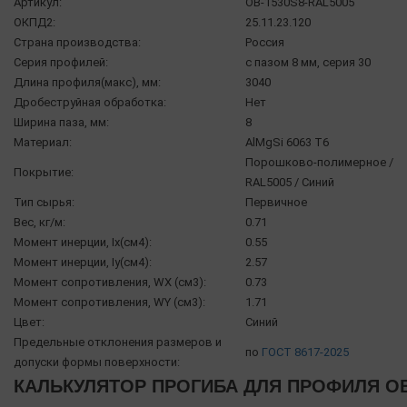
Артикул:
OB-1530S8-RAL5005
ОКПД2:
25.11.23.120
Страна производства:
Россия
Серия профилей:
с пазом 8 мм, серия 30
Длина профиля(макс), мм:
3040
Дробеструйная обработка:
Нет
Ширина паза, мм:
8
Материал:
AlMgSi 6063 Т6
Порошково-полимерное /
Покрытие:
RAL5005 / Синий
Тип сырья:
Первичное
Вес, кг/м:
0.71
Момент инерции, Ix(см4):
0.55
Момент инерции, Iy(см4):
2.57
Момент сопротивления, WX (см3):
0.73
Момент сопротивления, WY (см3):
1.71
Цвет:
Синий
Предельные отклонения размеров и
по
ГОСТ 8617-2025
допуски формы поверхности:
КАЛЬКУЛЯТОР ПРОГИБА ДЛЯ ПРОФИЛЯ O