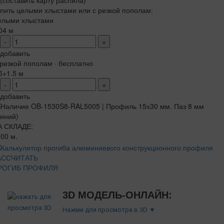
(составить карту распила)
пить целыми хлыстами или с резкой пополам:
елыми хлыстами
04 м
-
+
добавить
резкой пополам · бесплатно
5+1.5 м
-
+
добавить
А СКЛАДЕ:
00 м.
АССЧИТАТЬ
РОГИБ ПРОФИЛЯ
3D МОДЕЛЬ-ОНЛАЙН:
Нажми для просмотра в 3D ▼