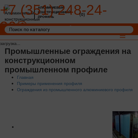
+7 (351) 248-24-
АЛЮМИНИЕВЫЙ
КОНСТРУКЦИОННЫЙ
(0)
ПРОФИЛЬ
36
Войти
Корзина: 0
Toggle
navigat
загрузка...
Промышленные ограждения на
конструкционном
промышленном профиле
Главная
Примеры применения профиля
Ограждения из промышленного алюминиевого профиля