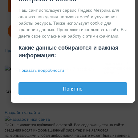
Скачать карточку предприятия
Наш сайт использует сервис Яндекс Метрика для
анализа поведения пользователей и улучшения
работы ресурса. Также использует cookie для
хранения данных. Продолжая использовать сайт, Вы
Политика конфиденциальности
даете свое согласие на работу с этими файлами.
Какие данные собираются и важная
Правила возврата
информация:
АЛЮМИНИЕВЫЙ
КОНСТРУКЦИОННЫЙ
Показать подробности
ПРОФИЛЬ
Понятно
КАТАЛОГ
О
ПОКУПАТЕЛЯМ
ВАКАНСИИ
ПРАЙС
НОВОСТИ
КОНТАКТЫ
КОМПАНИИ
Разработка сайта -
Cайт не является публичной офертой. Все содержащиеся на сайте
сведения носят информационный характер и не являются
исчерпывающими. Любая информация на сайте может быть изменена