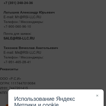
+7 (351) 248-24-36
Латышев Александр Юрьевич
E-mail: M1@RSI-LLC.RU
Телефон / Мессенджеры:
+7-900-060-96-10
Почта для заявок:
SALE@RSI-LLC.RU
Тихонов Вячеслав Анатольевич
E-mail: M4@RSI-LLC.RU
Телефон / Мессенджеры:
+7-951-465-28-41
Реквизиты
ООО «Р.С.И»
ОГРН: 1117447019084
ИНН: 7447201415
КПП: 744701001
×
Использование Яндекс
Метрики и cookie