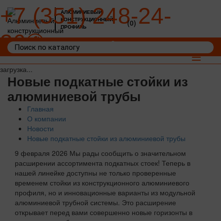
+7 (351) 248-24-
АЛЮМИНИЕВЫЙ
КОНСТРУКЦИОННЫЙ
(0)
ПРОФИЛЬ
36
Войти
Корзина: 0
Toggle
navigat
загрузка...
Новые подкатные стойки из
алюминиевой трубы
Главная
О компании
Новости
Новые подкатные стойки из алюминиевой трубы
9 февраля 2026
Мы рады сообщить о значительном
расширении ассортимента подкатных стоек! Теперь в
нашей линейке доступны не только проверенные
временем стойки из конструкционного алюминиевого
профиля, но и инновационные варианты из модульной
алюминиевой трубной системы. Это расширение
открывает перед вами совершенно новые горизонты в