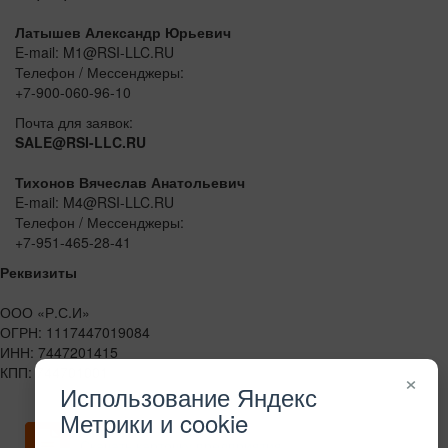
Латышев Александр Юрьевич
E-mail: M1@RSI-LLC.RU
Телефон / Мессенджеры:
+7-900-060-96-10
Почта для заявок:
SALE@RSI-LLC.RU
Тихонов Вячеслав Анатольевич
E-mail: M4@RSI-LLC.RU
Телефон / Мессенджеры:
+7-951-465-28-41
Реквизиты
ООО «Р.С.И»
ОГРН: 1117447019084
ИНН: 7447201415
КПП: 744701001
×
Использование Яндекс
Метрики и cookie
Скачать карточку предприятия