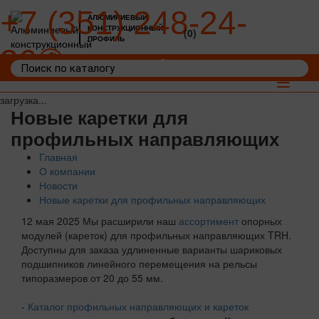
+7 (351) 248-24-
АЛЮМИНИЕВЫЙ
КОНСТРУКЦИОННЫЙ
(0)
ПРОФИЛЬ
36
Войти
Корзина: 0
Toggle
navigat
загрузка...
Новые каретки для
профильных направляющих
Главная
О компании
Новости
Новые каретки для профильных направляющих
12 мая 2025
Мы расширили наш
ассортимент
опорных
модулей (кареток) для профильных направляющих TRH.
Доступны для заказа удлиненные варианты шариковых
подшипников линейного перемещения на рельсы
типоразмеров от 20 до 55 мм.
-
Каталог профильных направляющих и кареток